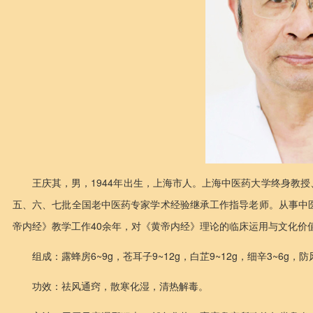
王庆其，男，1944年出生，上海市人。上海中医药大学终身教
五、六、七批全国老中医药专家学术经验继承工作指导老师。从事中
帝内经》教学工作40余年，对《黄帝内经》理论的临床运用与文化价
组成：露蜂房6~9g，苍耳子9~12g，白芷9~12g，细辛3~6g，防
功效：祛风通窍，散寒化湿，清热解毒。