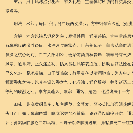
主治：用于风寒湿邪犯表，郁久化热，壅塞鼻窍所致的各类鼻炎
减退等。
用法：水煎，每日1剂，分早晚两次温服。方中细辛宜久煎（煮沸后
方解：本方以祛风通窍为主，寒温并用，通清兼施。方中露蜂房
解鼻黏膜的慢性炎症、水肿及过敏状态。臣药苍耳子、辛夷花辛散温
鼻渊之核心药对。白芷入阳明经，善治前额眉棱骨痛；细辛芳香气浓
风寒、通鼻窍、止头痛之功。防风能祛风解表胜湿，协助君药祛除在
已久化热，见流黄涕、口干等热象，故用黄芩以清泻肺热，为方中之
授藿香丸之法，以其辛温芳香之气，化湿浊，通窍辟秽，并引诸药上
等药的峻烈之性。本方集疏风、散寒、通窍、清热、化湿诸法于一方
加减：鼻涕黄稠量多，加鱼腥草、金荞麦、蒲公英以加强清热解
头目而止痛；鼻塞严重、嗅觉迟钝加石菖蒲、路路通以豁痰开窍、通
邪；鼻黏膜肿胀苍白加乌梅、五味子以敛肺抗过敏；鼻黏膜充血暗红