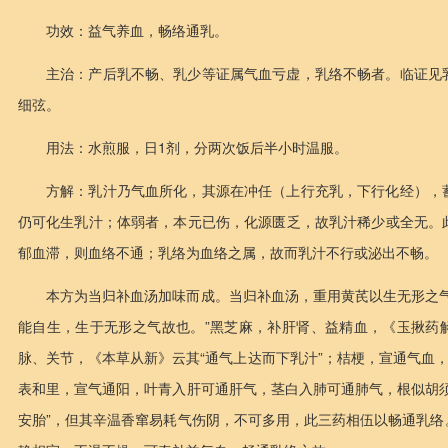
功效：益气养血，畅络通乳。
主治：产后乳不畅、乳少等证属气血亏虚，乳络不畅者。临证见
细弦。
用法：水煎服，日1剂，分两次饭后半小时温服。
方解：乳汁乃气血所化，其源在冲任（上行充乳，下行化经），
仍可化生乳汁；体弱者，本元已伤，化源匮乏，故乳汁稀少或全无。
郁血滞，则血络不通；乳络为血络之属，故而乳汁不行或泌出不畅。
本方为当归补血汤加味而成。当归补血汤，重用黄芪以生无形之
能自生，生于无形之气故也。”黑芝麻，补肝肾、益精血，《玉揪药
脉、关节，《本草从新》云其“通气上达而下乳汁”；桔梗，宣通气血
表和里，宣气通阳，叶青入肝可通肝气，茎白入肺可通肺气，根似胡
安胎”，但其辛温香窜易耗气伤阴，不可多用，此三药相伍以畅通乳