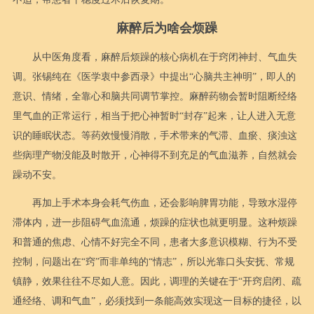
麻醉后为啥会烦躁
从中医角度看，麻醉后烦躁的核心病机在于窍闭神封、气血失
调。张锡纯在《医学衷中参西录》中提出“心脑共主神明”，即人的
意识、情绪，全靠心和脑共同调节掌控。麻醉药物会暂时阻断经络
里气血的正常运行，相当于把心神暂时“封存”起来，让人进入无意
识的睡眠状态。等药效慢慢消散，手术带来的气滞、血瘀、痰浊这
些病理产物没能及时散开，心神得不到充足的气血滋养，自然就会
躁动不安。
再加上手术本身会耗气伤血，还会影响脾胃功能，导致水湿停
滞体内，进一步阻碍气血流通，烦躁的症状也就更明显。这种烦躁
和普通的焦虑、心情不好完全不同，患者大多意识模糊、行为不受
控制，问题出在“窍”而非单纯的“情志”，所以光靠口头安抚、常规
镇静，效果往往不尽如人意。因此，调理的关键在于“开窍启闭、疏
通经络、调和气血”，必须找到一条能高效实现这一目标的捷径，以