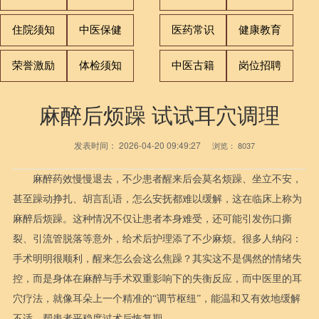
住院须知
中医保健
医药常识
健康教育
荣誉激励
体检须知
中医古籍
岗位招聘
麻醉后烦躁 试试耳穴调理
发表时间：
2026-04-20 09:49:27
浏览：
8037
麻醉药效慢慢退去，不少患者醒来后会莫名烦躁、坐立不安，
甚至躁动挣扎、胡言乱语，怎么安抚都难以缓解，这在临床上称为
麻醉后烦躁。这种情况不仅让患者本身难受，还可能引发伤口撕
裂、引流管脱落等意外，给术后护理添了不少麻烦。很多人纳闷：
手术明明很顺利，醒来怎么会这么焦躁？其实这不是偶然的情绪失
控，而是身体在麻醉与手术双重影响下的失衡反应，而中医里的耳
穴疗法，就像耳朵上一个精准的“调节枢纽”，能温和又有效地缓解
不适，帮患者平稳度过术后恢复期。