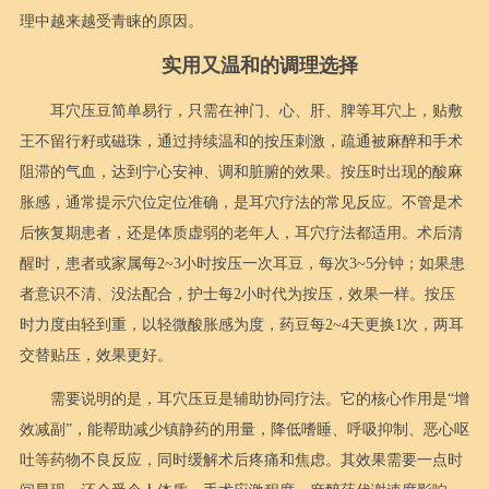
理中越来越受青睐的原因。
实用又温和的调理选择
耳穴压豆简单易行，只需在神门、心、肝、脾等耳穴上，贴敷
王不留行籽或磁珠，通过持续温和的按压刺激，疏通被麻醉和手术
阻滞的气血，达到宁心安神、调和脏腑的效果。按压时出现的酸麻
胀感，通常提示穴位定位准确，是耳穴疗法的常见反应。不管是术
后恢复期患者，还是体质虚弱的老年人，耳穴疗法都适用。术后清
醒时，患者或家属每2~3小时按压一次耳豆，每次3~5分钟；如果患
者意识不清、没法配合，护士每2小时代为按压，效果一样。按压
时力度由轻到重，以轻微酸胀感为度，药豆每2~4天更换1次，两耳
交替贴压，效果更好。
需要说明的是，耳穴压豆是辅助协同疗法。它的核心作用是“增
效减副”，能帮助减少镇静药的用量，降低嗜睡、呼吸抑制、恶心呕
吐等药物不良反应，同时缓解术后疼痛和焦虑。其效果需要一点时