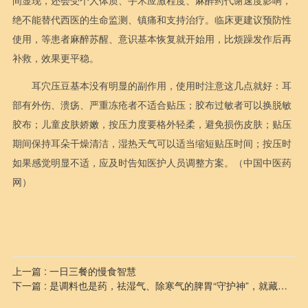
间显现，还会受个人体质、手术应激程度、麻醉药代谢速度影响，
绝不能替代西医的生命监测、镇痛和支持治疗。临床更建议预防性
使用，等患者麻醉苏醒、意识基本恢复就开始用，比烦躁发作后再
补救，效果更平稳。
耳穴压豆基本没有明显的副作用，使用时注意这几点就好：耳
部有外伤、溃疡、严重冻疮者不适合贴压；胶布过敏者可以换脱敏
胶布；儿童皮肤娇嫩，按压力度要格外轻柔，避免损伤皮肤；贴压
期间保持耳朵干燥清洁，湿热天气可以适当缩短贴压时间；按压时
如果感觉明显不适，应及时告知医护人员调整方案。（中国中医药
网）
上一篇 : 一日三餐的慢食智慧
下一篇 : 是调料也是药，祛湿气、除寒气的脾胃“守护神”，就藏在厨房里