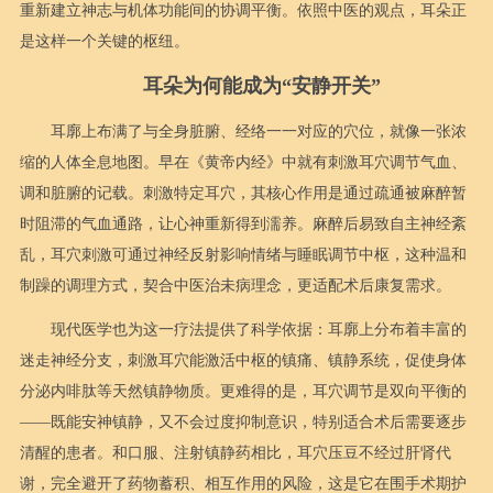
重新建立神志与机体功能间的协调平衡。依照中医的观点，耳朵正
是这样一个关键的枢纽。
耳朵为何能成为“安静开关”
耳廓上布满了与全身脏腑、经络一一对应的穴位，就像一张浓
缩的人体全息地图。早在《黄帝内经》中就有刺激耳穴调节气血、
调和脏腑的记载。刺激特定耳穴，其核心作用是通过疏通被麻醉暂
时阻滞的气血通路，让心神重新得到濡养。麻醉后易致自主神经紊
乱，耳穴刺激可通过神经反射影响情绪与睡眠调节中枢，这种温和
制躁的调理方式，契合中医治未病理念，更适配术后康复需求。
现代医学也为这一疗法提供了科学依据：耳廓上分布着丰富的
迷走神经分支，刺激耳穴能激活中枢的镇痛、镇静系统，促使身体
分泌内啡肽等天然镇静物质。更难得的是，耳穴调节是双向平衡的
——既能安神镇静，又不会过度抑制意识，特别适合术后需要逐步
清醒的患者。和口服、注射镇静药相比，耳穴压豆不经过肝肾代
谢，完全避开了药物蓄积、相互作用的风险，这是它在围手术期护