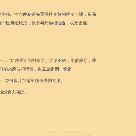
性便秘。治疗便秘首先要保持良好的饮食习惯，多喝
择中医辨证论治，饮食与药物相结合，收效更佳。
云：“如仲景治阳明燥结，大便不解，用蜜煎导，乘
快熟时加入酥油和蜂蜜，再煮至粥稠，食粥。
调服，亦可取汁加适量粳米煮粥食用。
，炖烂食肉喝汤。