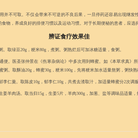
用并不可取。不仅会带来不可逆的不良后果，一旦停药还容易出现继发
的食物，养成良好的排便习惯以及运动习惯。对于长期便秘的患者，应选
辨证食疗效果佳
。取绿豆20g，粳米80g，煮粥。粥熟烂后可加冰糖适量，食粥。
通便。医圣张仲景在《伤寒杂病论》中多次用到蜂蜜。如《本草求真》所
粥。取酥油20g，蜂蜜30g，粳米100g，先将粳米加水适量熬粥，粥
李仁羹。取陈皮10g，郁李仁10g，共煮去渣取汁，加适量蜂蜜分2次
姜羊肉汤。取当归15g，生姜5片，羊肉300g，加葱、盐等调味品适量