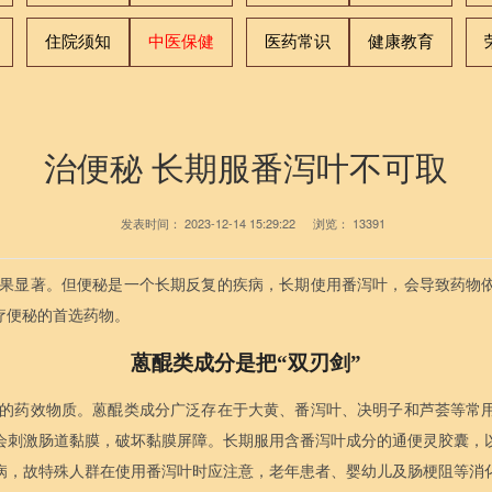
住院须知
中医保健
医药常识
健康教育
治便秘 长期服番泻叶不可取
发表时间：
2023-12-14 15:29:22
浏览：
13391
果显著。但便秘是一个长期反复的疾病，长期使用番泻叶，会导致药物
疗便秘的首选药物。
蒽醌类成分是把“双刃剑”
的药效物质。蒽醌类成分广泛存在于大黄、番泻叶、决明子和芦荟等常
会刺激肠道黏膜，破坏黏膜屏障。长期服用含番泻叶成分的通便灵胶囊，
病，故特殊人群在使用番泻叶时应注意，老年患者、婴幼儿及肠梗阻等消