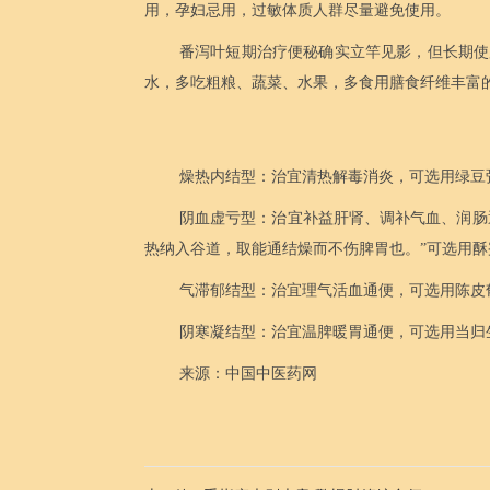
用，孕妇忌用，过敏体质人群尽量避免使用。
番泻叶短期治疗便秘确实立竿见影，但长期使
水，多吃粗粮、蔬菜、水果，多食用膳食纤维丰富
燥热内结型：治宜清热解毒消炎，可选用绿豆粥
阴血虚亏型：治宜补益肝肾、调补气血、润肠
热纳入谷道，取能通结燥而不伤脾胃也。”可选用酥蜜
气滞郁结型：治宜理气活血通便，可选用陈皮郁
阴寒凝结型：治宜温脾暖胃通便，可选用当归生
来源：中国中医药网