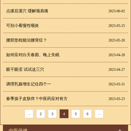
点揉后溪穴 缓解颈肩痛
2023-06-02
可别小看慢性咽炎
2023-05-25
腰部垫枕能治腰突症？
2023-05-20
如何应对白天春困、晚上失眠
2023-04-28
眼干眼涩 试试这三穴
2023-04-27
调理乳腺增生记住四个一
2023-03-31
春季孩子皮肤痒？中医药应对有方
2023-03-23
···
2
3
4
5
6
···
中医保健