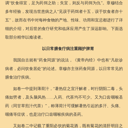
调“饮食得宜，足为药饵之助；失宜，则反与药饵为仇”。章穆结合
多年经验，发现当世患病之人“见误于药饵者十五，误于饮食者亦十
五”，故而在书中对每种食物的产地、性味、功用和宜忌都进行了详
细的介绍，对后世的食疗研究和临床应用产生了深远影响。下面选
取部分精华以飨读者。
以日常膳食疗病注重顾护脾胃
我国自古就有“药食同源”的说法，《黄帝内经》中也有“凡欲诊
病者，必问饮食居处”的论述。章穆亦主张药食同源，以日常常见的
膳食治疗疾病。
如卷一中提到薄荷汁，“暑热症之宜汗解者，时行阴阳二毒，头
痛如劈者，及头脑风热……入药、代茶均不可少。又为口齿咽喉圣
药（同甘草煎汁代茶）”，称薄荷汁可缓解暑热引起的多汗、头痛、
咽痛等症状，也是治疗口齿咽喉疾病的圣药。
又如卷二中记载了重阳必饮的菊花酒，既有菊花的清肝明目之