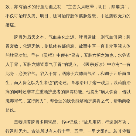
效，亦有酒水的行血活血之功，“主去头风眩晕，明目，除痿痹”，
不仅可治疗头痛、明目，还可治疗肢体筋脉迟缓、手足痿软无力的
痿症。
脾胃为后天之本、气血生化之源。脾胃运健，则气血俱荣；脾
胃衰败，化源乏绝，则机体各部俱衰。故而中医一直非常重视人体
的脾胃功能。早在《灵枢》中便有“胃者，五脏六腑之海也，水谷皆
入于胃，五脏六腑皆禀气于胃”的观点。《医宗必读》中亦有“一有
此身，必资谷气。谷入于胃，洒陈于六腑而气至，和调于五脏而血
生，而人资之以为生者也”的论述。章穆沿用了这一观点，以药膳治
病的同时还非常注重顾护患者的脾胃功能。他提出“病人饮食，借以
滋养胃气，宜行药力”，即合适的饮食能够顾护脾胃之气，帮助药物
起效。
章穆调养脾胃多用粥品。书中记载：“故凡用药，行速则有功，
行迟则无力。古法所以有人行十里、五里、一里之限也。若其停蓄