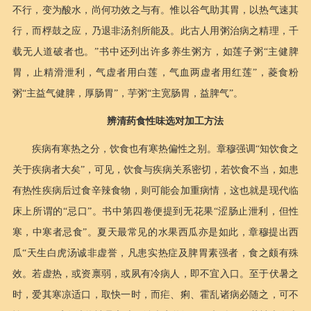
不行，变为酸水，尚何功效之与有。惟以谷气助其胃，以热气速其
行，而桴鼓之应，乃退非汤剂所能及。此古人用粥治病之精理，千
载无人道破者也。”书中还列出许多养生粥方，如莲子粥“主健脾
胃，止精滑泄利，气虚者用白莲，气血两虚者用红莲”，菱食粉
粥“主益气健脾，厚肠胃”，芋粥“主宽肠胃，益脾气”。
辨清药食性味选对加工方法
疾病有寒热之分，饮食也有寒热偏性之别。章穆强调“知饮食之
关于疾病者大矣”，可见，饮食与疾病关系密切，若饮食不当，如患
有热性疾病后过食辛辣食物，则可能会加重病情，这也就是现代临
床上所谓的“忌口”。书中第四卷便提到无花果“涩肠止泄利，但性
寒，中寒者忌食”。夏天最常见的水果西瓜亦是如此，章穆提出西
瓜“天生白虎汤诚非虚誉，凡患实热症及脾胃素强者，食之颇有殊
效。若虚热，或资禀弱，或夙有冷病人，即不宜入口。至于伏暑之
时，爱其寒凉适口，取快一时，而疟、痢、霍乱诸病必随之，可不