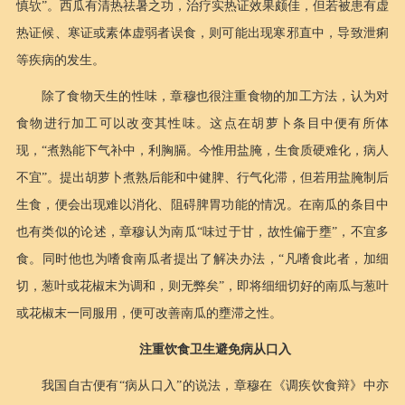
慎欤”。西瓜有清热祛暑之功，治疗实热证效果颇佳，但若被患有虚
热证候、寒证或素体虚弱者误食，则可能出现寒邪直中，导致泄痢
等疾病的发生。
除了食物天生的性味，章穆也很注重食物的加工方法，认为对
食物进行加工可以改变其性味。这点在胡萝卜条目中便有所体
现，“煮熟能下气补中，利胸膈。今惟用盐腌，生食质硬难化，病人
不宜”。提出胡萝卜煮熟后能和中健脾、行气化滞，但若用盐腌制后
生食，便会出现难以消化、阻碍脾胃功能的情况。在南瓜的条目中
也有类似的论述，章穆认为南瓜“味过于甘，故性偏于壅”，不宜多
食。同时他也为嗜食南瓜者提出了解决办法，“凡嗜食此者，加细
切，葱叶或花椒末为调和，则无弊矣”，即将细细切好的南瓜与葱叶
或花椒末一同服用，便可改善南瓜的壅滞之性。
注重饮食卫生避免病从口入
我国自古便有“病从口入”的说法，章穆在《调疾饮食辩》中亦