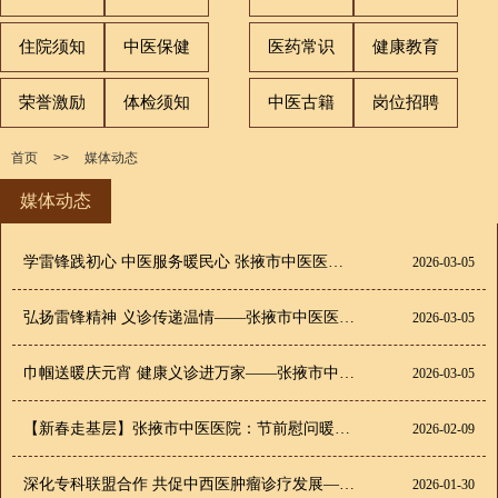
住院须知
中医保健
医药常识
健康教育
荣誉激励
体检须知
中医古籍
岗位招聘
首页
>>
媒体动态
媒体动态
学雷锋践初心 中医服务暖民心 张掖市中医医院青年志愿服务队以中医特色践行雷锋精神
2026-03-05
弘扬雷锋精神 义诊传递温情——张掖市中医医院内科党支部联合金安苑社区送健康上门
2026-03-05
巾帼送暖庆元宵 健康义诊进万家——张掖市中医医院妇联组织开展元宵节义诊志愿服务活动
2026-03-05
【新春走基层】张掖市中医医院：节前慰问暖民心 结对帮扶显担当
2026-02-09
深化专科联盟合作 共促中西医肿瘤诊疗发展——张掖市中医医院携手甘肃省中医院开展学术交流暨专科联盟签约活动
2026-01-30