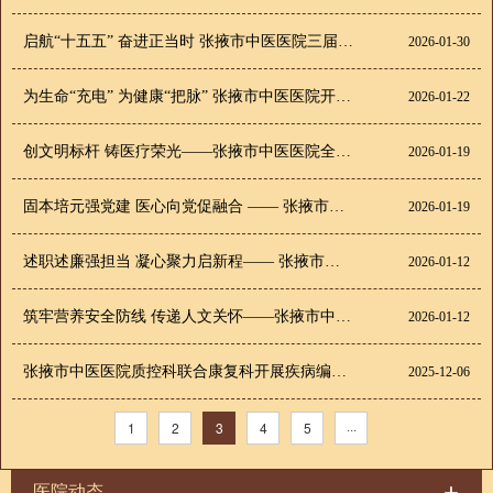
启航“十五五” 奋进正当时 张掖市中医医院三届一次职工代表大会暨工会会员代表大会召开 共绘发展“同心圆”
2026-01-30
为生命“充电” 为健康“把脉” 张掖市中医医院开展急救技能普及与惠民义诊活动
2026-01-22
创文明标杆 铸医疗荣光——张掖市中医医院全面启动全国文明单位创建工作
2026-01-19
固本培元强党建 医心向党促融合 —— 张掖市中医医院2025年度党支部书记述职亮绩谋新篇
2026-01-19
述职述廉强担当 凝心聚力启新程—— 张掖市中医医院召开2025年度中层干部述职述廉大会
2026-01-12
筑牢营养安全防线 传递人文关怀——张掖市中医医院膳食坊升级焕新正式运营
2026-01-12
张掖市中医医院质控科联合康复科开展疾病编码培训 共促医疗质量提升
2025-12-06
1
2
3
4
5
···
医院动态