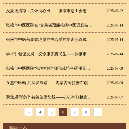
炎夏送清凉，关怀润心田——张掖市总工会慰问组莅临我院慰问一线医务人员
2025-07-22
张掖市中医医院在“甘肃省颈腰椎病中医适宜技术技能大赛”中连获佳绩
2025-07-14
张掖市中医药事管理质控中心质控培训会议成功举办 共筑中药质量安全防线
2025-07-14
学术引领促发展 义诊服务惠民生——张掖市中医医院协同创新基地学术会议暨长安米氏内科流派义诊活动圆满举行
2025-07-14
张掖市中医医院“张甘枸杞”驯化栽培科研项目获甘肃省药监局立项
2025-07-09
互鉴中医药 共探发展路——内蒙古阿拉善右旗卫生健康委赴张掖市中医医院观摩学习
2025-07-08
聚焦规范诊疗 共筑健康防线——2025年张掖市糖尿病医疗质量控制培训会成功举办
2025-07-07
···
4
5
6
7
8
···
医院动态