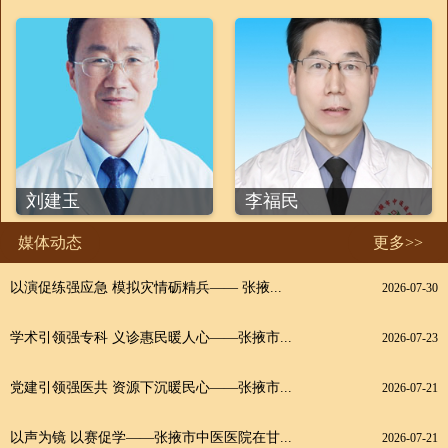
刘建玉
李福民
媒体动态
更多>>
以演促练强应急 模拟灾情砺精兵—— 张掖...
2026-07-30
学术引领强专科 义诊惠民暖人心——张掖市...
2026-07-23
党建引领强医共 资源下沉暖民心——张掖市...
2026-07-21
以声为镜 以赛促学——张掖市中医医院在甘...
2026-07-21