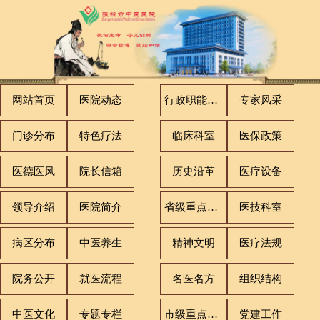
网站首页
医院动态
行政职能科室
专家风采
门诊分布
特色疗法
临床科室
医保政策
医德医风
院长信箱
历史沿革
医疗设备
领导介绍
医院简介
省级重点专科
医技科室
病区分布
中医养生
精神文明
医疗法规
院务公开
就医流程
名医名方
组织结构
中医文化
专题专栏
市级重点专科
党建工作