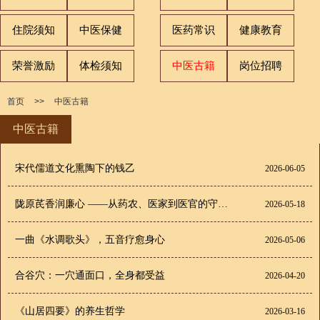
住院须知
中医保健
医药常识
健康教育
荣誉激励
体检须知
中医古籍
岗位招聘
首页
>>
中医古籍
中医古籍
宋代儒道文化熏陶下的钱乙
2026-06-05
陇原芪香润廉心 ——从药农、医家到医官的守廉之道
2026-05-18
一曲《水调歌头》，五音疗愈身心
2026-05-06
合谷穴：一穴通面口，全身都受益
2026-04-20
《山居四要》的养生哲学
2026-03-16