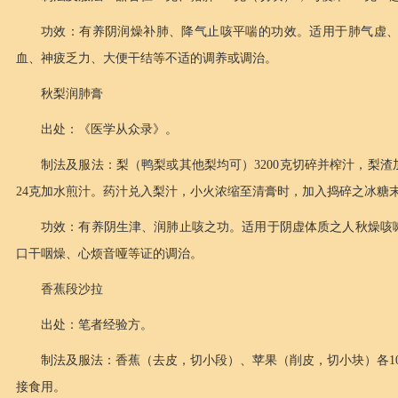
功效：有养阴润燥补肺、降气止咳平喘的功效。适用于肺气虚
血、神疲乏力、大便干结等不适的调养或调治。
秋梨润肺膏
出处：《医学从众录》。
制法及服法：梨（鸭梨或其他梨均可）3200克切碎并榨汁，梨
24克加水煎汁。药汁兑入梨汁，小火浓缩至清膏时，加入捣碎之冰糖末6
功效：有养阴生津、润肺止咳之功。适用于阴虚体质之人秋燥咳
口干咽燥、心烦音哑等证的调治。
香蕉段沙拉
出处：笔者经验方。
制法及服法：香蕉（去皮，切小段）、苹果（削皮，切小块）各1
接食用。