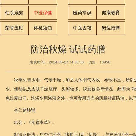
住院须知
中医保健
医药常识
健康教育
荣誉激励
体检须知
中医古籍
岗位招聘
防治秋燥 试试药膳
发表时间：
2024-06-27 14:56:33
13956
浏览：
秋季久晴少雨、气候干燥，加之人体阳气内收、布散不足，所以
少、便秘以及皮肤干燥瘙痒、头屑较多、脱发较多等情况，此即为“
免过度出汗、洗浴少用浴液之外，也可食用适当的药膳对证防治，以
杏仁猪肺粥
出处：《食鉴本草》。
制法及服法：甜杏仁50克、猪肺250克（切块），与粳米100