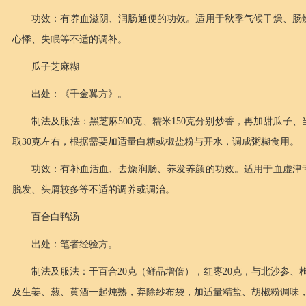
功效：有养血滋阴、润肠通便的功效。适用于秋季气候干燥、肠
心悸、失眠等不适的调补。
瓜子芝麻糊
出处：《千金翼方》。
制法及服法：黑芝麻500克、糯米150克分别炒香，再加甜瓜子
取30克左右，根据需要加适量白糖或椒盐粉与开水，调成粥糊食用。
功效：有补血活血、去燥润肠、养发养颜的功效。适用于血虚津
脱发、头屑较多等不适的调养或调治。
百合白鸭汤
出处：笔者经验方。
制法及服法：干百合20克（鲜品增倍），红枣20克，与北沙参、
及生姜、葱、黄酒一起炖熟，弃除纱布袋，加适量精盐、胡椒粉调味