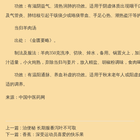
功效：有滋阴益气、清热润肺的功效。适用于阴虚体质出现咽干
及气管炎、肺结核引起干咳痰少或咯痰带血、手足心热、潮热盗汗等
当归羊肉汤
出处：《金匮要略》。
制法及服法：羊肉350克洗净、切块、焯水，备用。锅置火上，
汁适量，小火炖熟，弃除当归与姜片，放入精盐、胡椒粉调味，食肉
功效：有温阳通脉、养血补虚的功效。适用于秋末老年人或阳虚
适的调养。
来源：中国中医药网
上一篇 : 治便秘 长期服番泻叶不可取
下一篇 : 香蕉：深受运动员喜爱的快乐果